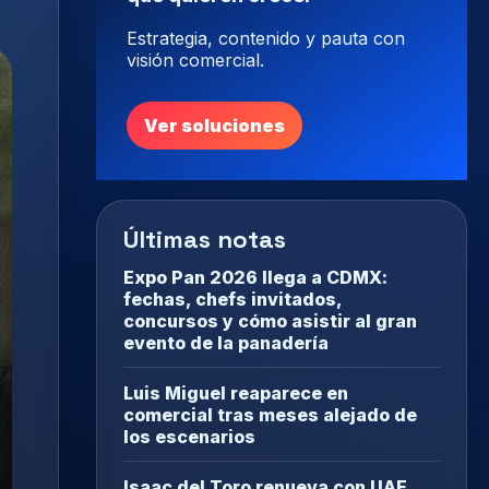
Estrategia, contenido y pauta con
visión comercial.
Ver soluciones
Últimas notas
Expo Pan 2026 llega a CDMX:
fechas, chefs invitados,
concursos y cómo asistir al gran
evento de la panadería
Luis Miguel reaparece en
comercial tras meses alejado de
los escenarios
Isaac del Toro renueva con UAE