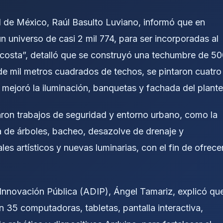
ad de México, Raúl Basulto Luviano, informó que en
 universo de casi 2 mil 774, para ser incorporadas al
Acosta”, detalló que se construyó una techumbre de 5
e mil metros cuadrados de techos, se pintaron cuatro
e mejoró la iluminación, banquetas y fachada del plante
aron trabajos de seguridad y entorno urbano, como la
a de árboles, bacheo, desazolve de drenaje y
es artísticos y nuevas luminarias, con el fin de ofrece
de Innovación Pública (ADIP), Ángel Tamariz, explicó qu
on 35 computadoras, tabletas, pantalla interactiva,