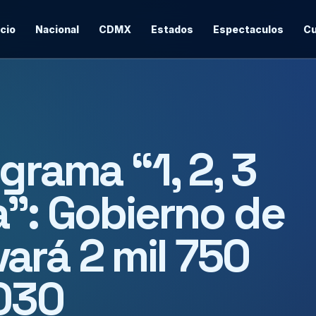
icio
Nacional
CDMX
Estados
Espectaculos
Cu
grama “1, 2, 3
a”: Gobierno de
ará 2 mil 750
2030