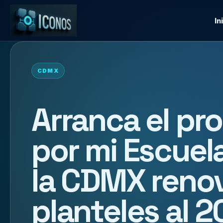
In
CDMX
Arranca el pro
por mi Escuel
la CDMX renov
planteles al 