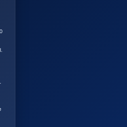
00
l.
r
e