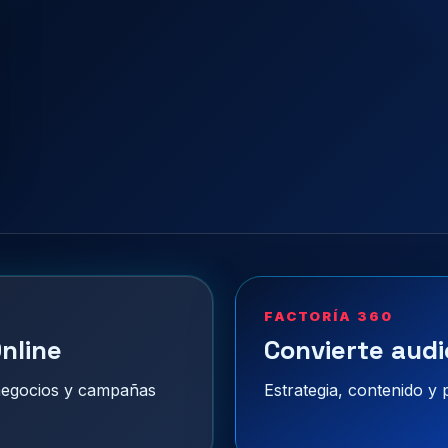
FACTORÍA 360
nline
Convierte audi
 negocios y campañas
Estrategia, contenido y