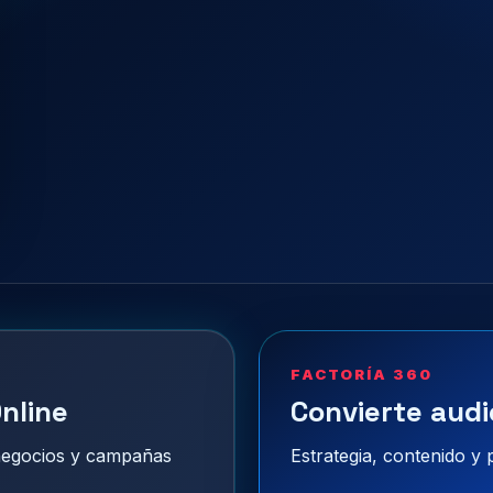
FACTORÍA 360
nline
Convierte audi
 negocios y campañas
Estrategia, contenido y